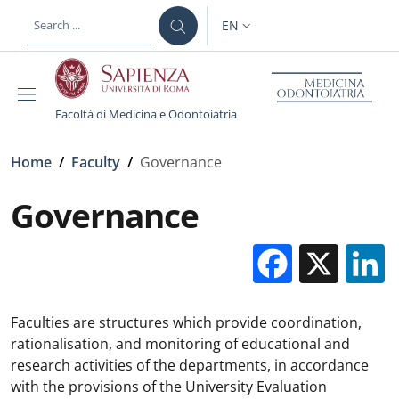
Skip to main content
Skip to footer content
EN
LANGUAGE SWITCHER: CURR
Facoltà di Medicina e Odontoiatria
Breadcrumb
Home
/
Faculty
/
Governance
Governance
Facebo
X
Faculties are structures which provide coordination,
rationalisation, and monitoring of educational and
research activities of the departments, in accordance
with the provisions of the University Evaluation