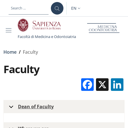
Skip to main content
Skip to footer content
EN
LANGUAGE SWITCHER: CURR
Facoltà di Medicina e Odontoiatria
Breadcrumb
Home
/
Faculty
Faculty
Facebo
X
Dean of Faculty