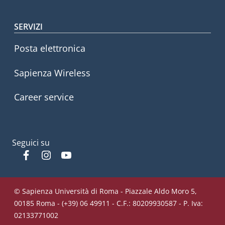
SERVIZI
Posta elettronica
Sapienza Wireless
Career service
Seguici su
Facebook
Instagram
YouTube
© Sapienza Università di Roma - Piazzale Aldo Moro 5,
00185 Roma - (+39) 06 49911 - C.F.: 80209930587 - P. Iva:
02133771002