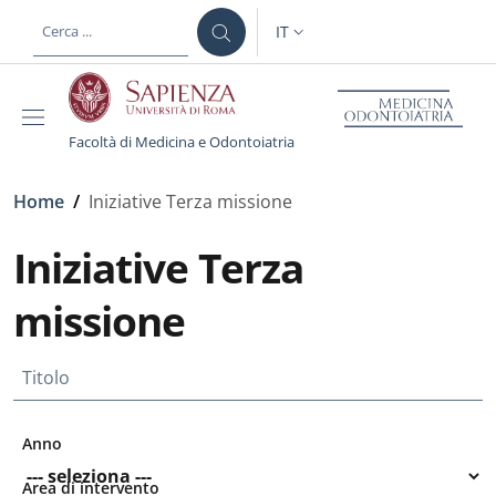
Salta al contenuto principale
Skip to footer content
IT
SELETTORE LINGUA: CURREN
Facoltà di Medicina e Odontoiatria
Briciole di pane
Home
/
Iniziative Terza missione
Iniziative Terza
missione
Titolo
Anno
Area di intervento