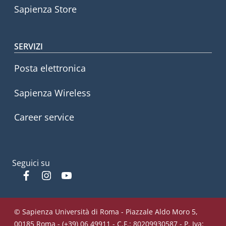
Sapienza Store
SERVIZI
Posta elettronica
Sapienza Wireless
Career service
Seguici su
Facebook
Instagram
YouTube
© Sapienza Università di Roma - Piazzale Aldo Moro 5,
00185 Roma - (+39) 06 49911 - C.F.: 80209930587 - P. Iva: