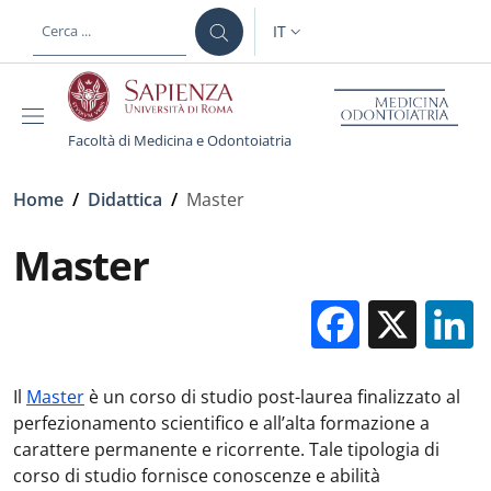
Salta al contenuto principale
Skip to footer content
IT
SELETTORE LINGUA: CURREN
Facoltà di Medicina e Odontoiatria
Briciole di pane
Home
/
Didattica
/
Master
Master
Facebo
X
Il
Master
è un corso di studio post-laurea finalizzato al
perfezionamento scientifico e all’alta formazione a
carattere permanente e ricorrente. Tale tipologia di
corso di studio fornisce conoscenze e abilità