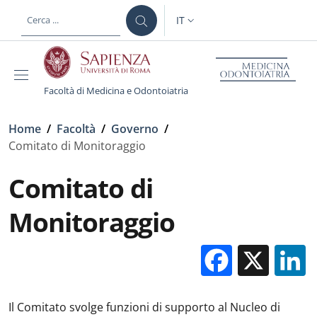
Salta al contenuto principale
Skip to footer content
IT
SELETTORE LINGUA: CURREN
Facoltà di Medicina e Odontoiatria
Briciole di pane
Home
/
Facoltà
/
Governo
/
Comitato di Monitoraggio
Comitato di
Monitoraggio
Facebo
X
Il Comitato svolge funzioni di supporto al Nucleo di