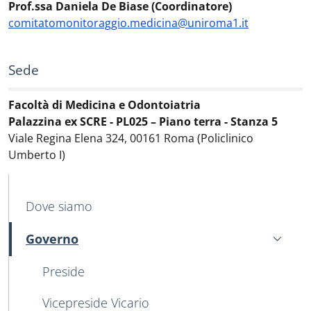
Prof.ssa Daniela De Biase (Coordinatore)
comitatomonitoraggio.medicina@uniroma1.it
Sede
Facoltà di Medicina e Odontoiatria
Palazzina ex SCRE - PL025 – Piano terra - Stanza 5
Viale Regina Elena 324, 00161 Roma (Policlinico
Umberto I)
MAIN NAVIGATION
Dove siamo
Governo
Attivo
Preside
Vicepreside Vicario