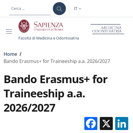
Salta al contenuto principale
Skip to footer content
IT
SELETTORE LINGUA: CURREN
Facoltà di Medicina e Odontoiatria
Briciole di pane
Home
/
Bando Erasmus+ for Traineeship a.a. 2026/2027
Bando Erasmus+ for
Traineeship a.a.
2026/2027
Facebo
X