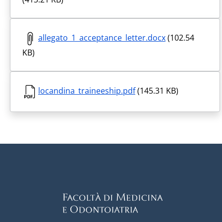
allegato_1_acceptance_letter.docx
(102.54
KB)
locandina_traineeship.pdf
(145.31 KB)