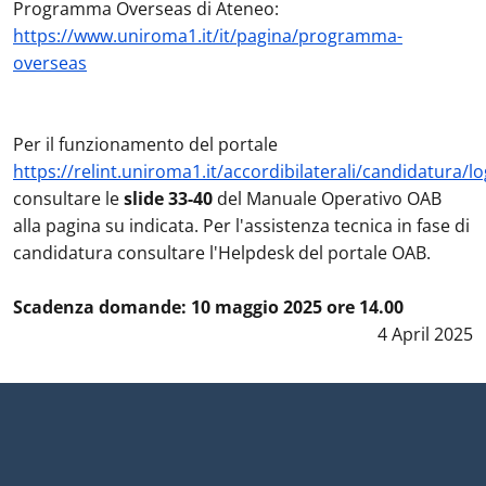
Programma Overseas di Ateneo:
https://www.uniroma1.it/it/pagina/programma-
overseas
Per il funzionamento del portale
https://relint.uniroma1.it/accordibilaterali/candidatura/l
consultare le
slide 33-40
del Manuale Operativo OAB
alla pagina su indicata. Per l'assistenza tecnica in fase di
candidatura consultare l'Helpdesk del portale OAB.
Scadenza domande: 10 maggio 2025 ore 14.00
Data notizia
4 April 2025