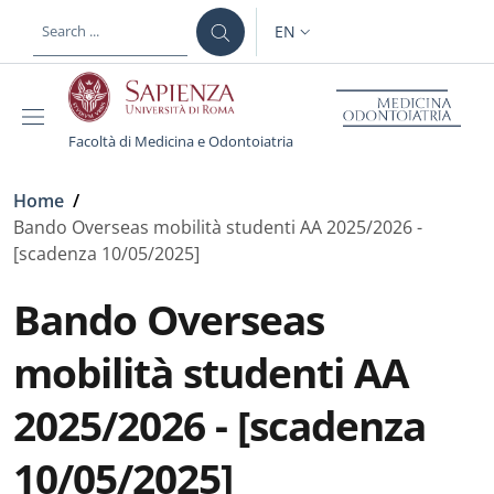
Skip to main content
Skip to footer content
EN
LANGUAGE SWITCHER: CURR
Facoltà di Medicina e Odontoiatria
Breadcrumb
Home
/
Bando Overseas mobilità studenti AA 2025/2026 -
[scadenza 10/05/2025]
Bando Overseas
mobilità studenti AA
2025/2026 - [scadenza
10/05/2025]