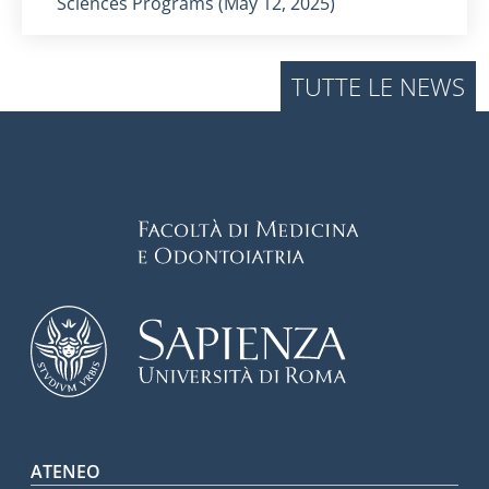
Sciences Programs (May 12, 2025)
TUTTE LE NEWS
Footer menu
ATENEO