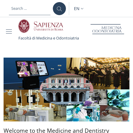
Skip to main content
Skip to footer content
EN
LANGUAGE SWITCHER: CURR
Facoltà di Medicina e Odontoiatria
Facoltà di Medicina e O
Welcome to the Medicine an
Welcome to the Medicine and Dentistry