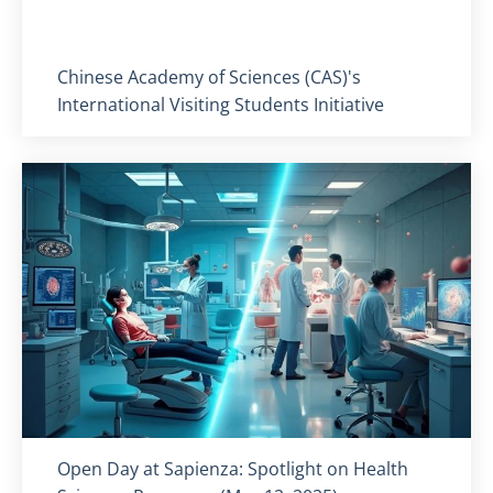
Titolo card
:
Chinese Academy of Sciences (CAS)'s
International Visiting Students Initiative
Titolo card
:
Open Day at Sapienza: Spotlight on Health